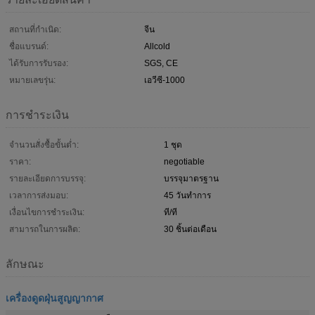
สถานที่กำเนิด:
จีน
ชื่อแบรนด์:
Allcold
ได้รับการรับรอง:
SGS, CE
หมายเลขรุ่น:
เอวีซี-1000
การชำระเงิน
จำนวนสั่งซื้อขั้นต่ำ:
1 ชุด
ราคา:
negotiable
รายละเอียดการบรรจุ:
บรรจุมาตรฐาน
เวลาการส่งมอบ:
45 วันทำการ
เงื่อนไขการชำระเงิน:
ที/ที
สามารถในการผลิต:
30 ชิ้นต่อเดือน
ลักษณะ
เครื่องดูดฝุ่นสูญญากาศ