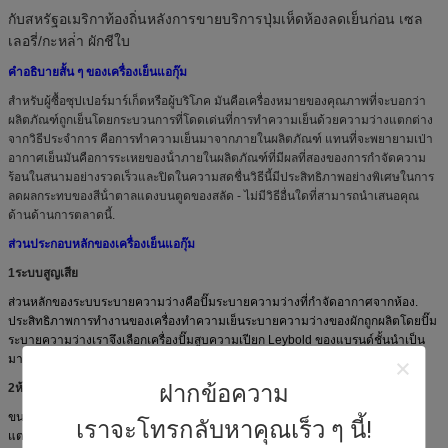
กับสหรัฐอเมริกาท้องถิ่นหลังการขายบริการปุ่มเห็ดห้องลดเย็นก่อน เซล
เลอรี่/กะหล่ํา ผักชีใบ
คําอธิบายสั้น ๆ ของเครื่องเย็นแอกุ๊ม
สําหรับผู้ซื้อซุปเปอร์มาร์เก็ตหรือผู้บริโภค มันคือเครื่องหมายของคุณภาพที่จะบอกว่า
ผลิตภัณฑ์ถูกเย็นโดยกระบวนการที่โดดเด่นที่การทําความเย็นด้วยความว่างแตกต่าง
จากวิธีประจําการ คือการทําความเย็นมาจากภายในผลิตภัณฑ์ แทนที่จะพยายามเป่า
อากาศเย็นมันคือการระเหยของน้ําภายในผลิตภัณฑ์ที่มีผลที่สองของการกําจัดความ
ร้อนในสนามอย่างรวดเร็วและปิดในความสดชื่นวิธีนี้มีประสิทธิภาพอย่างพิเศษในการ
ลดผลกระทบของสีน้ําตาลแดงบนตูดของสลัด - ไม่มีวิธีอื่นใดที่สามารถนําเสนอคุณ
ด้านด้านการตลาดนี้.
ส่วนประกอบหลักของเครื่องเย็นแอกุ๊ม
1ระบบสูญเสีย
ส่วนหลักของระบบระบายความว่างคือปั๊มระบายความว่างที่กําจัดอากาศจากห้อง.
ประสิทธิภาพการทํางานของเครื่องทําความเย็นระบายความว่างของผักถูกผลิตโดยปั๊ม
ระบายความว่างเราจึงเลือกเครื่องปั๊มสูบความเปียก Leybold ของแบรนด์ชั้นนําเป็น
มาตรฐาน.
ฝากข้อความ
2ห้องสูญเสีย
ขนาดของห้องถูกกําหนดโดยปริมาณของผลิต และมันถูกทําจากเหล็ก เพื่อทนความ
เราจะโทรกลับหาคุณเร็ว ๆ นี้!
แตกต่างความดันขนาดใหญ่ในและออกจากห้อง