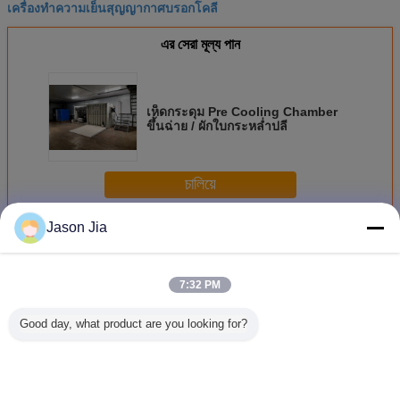
เครื่องทำความเย็นสุญญากาศบรอกโคลี
এর সেরা মূল্য পান
เห็ดกระดุม Pre Cooling Chamber
ขึ้นฉ่าย / ผักใบกระหล่ำปลี
চালিয়ে
Jason Jia
เครื่องดูดฝุ่นสูญญากาศ
มากกว่า
7:32 PM
Good day, what product are you looking for?
เครื่องทำความเย็น
4 พาเลทเครื่อง
เครื่องดูดฝุ่นสูญญา
เห็ดสูญ
สูญญากาศสูญญา
ทำความเย็นสูญญา
กาศแบบเร็ว
Cool
กาศสำหรับผักผลไม้
กาศสำหรับผักผลไม้
ดอกไม้สดและเห็ด
ดอกไม้สดและเห็ด