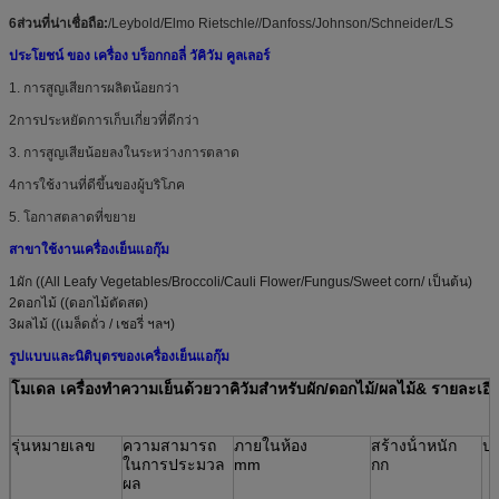
6ส่วนที่น่าเชื่อถือ:
/Leybold/Elmo Rietschle//Danfoss/Johnson/Schneider/LS
ประโยชน์ ของ เครื่อง บร็อกกอลี่ วัคิวัม คูลเลอร์
1. การสูญเสียการผลิตน้อยกว่า
2การประหยัดการเก็บเกี่ยวที่ดีกว่า
3. การสูญเสียน้อยลงในระหว่างการตลาด
4การใช้งานที่ดีขึ้นของผู้บริโภค
5. โอกาสตลาดที่ขยาย
สาขาใช้งานเครื่องเย็นแอกุ๊ม
1ผัก ((All Leafy Vegetables/Broccoli/Cauli Flower/Fungus/Sweet corn/ เป็นต้น)
2ดอกไม้ ((ดอกไม้ตัดสด)
3ผลไม้ ((เมล็ดถั่ว / เชอรี่ ฯลฯ)
รูปแบบและนิติบุตรของเครื่องเย็นแอกุ๊ม
โมเดล เครื่องทําความเย็นด้วยวาคิวัมสําหรับผัก/ดอกไม้/ผลไม้& รายละเอี
รุ่นหมายเลข
ความสามารถ
ภายในห้อง
สร้างน้ําหนัก
ป
ในการประมวล
mm
กก
ผล