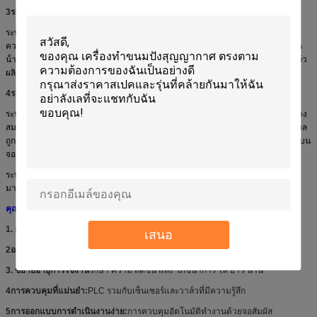
3ระบบเย็น
ระบบทําความเย็นประกอบด้วย เครื่องบดอัด, เครื่องระเหย, เครื่องบดอัด, เครื่องทํา
ความเย็น, วาล์วขยาย, เครื่องแห้งกรองฟังก์ชันของระบบเย็นคือการบดน้ําหมอกเป็น
น้ําเหลวในห้องว่างเพื่อป้องกันน้ําหมอกเจริญเพราะน้ําหยุดเหยื่อออก ถ้าลมน้ําอิ่ม แล้ว
ผลิตภัณฑ์หยุดลดอุณหภูมิ
4ระบบควบคุม
ระบบควบคุมที่พัฒนามาโดยเฉพาะเจาะจง จะทําให้เครื่องจักรทั้งหมดทํางานได้อย่าง
สมบูรณ์แบบ แม้จะมีภาระบางส่วนโดยไม่นําผักรสละเอียดไปแช่ข้อมูลการประมวลผล
ถูกรวบรวมในระบบ และพารามิเตอร์การประมวลผลที่เกี่ยวข้องทั้งหมดสามารถดูได้บน
จอ
ระบบตู้เย็นแบบแอกุ๊มสามารถเริ่มต้นได้ด้วยการกดปุ่มเดียว! จอจอสัมผัสใช้งานง่าย
มากและเป็นมิตรกับผู้ใช้งาน เมนูจะนําเสนอในภาษาท้องถิ่น
คุณสมบัติของเครื่องเย็นฝุ่นกระเทียม
1. การเย็นสีเขียว:
ประหยัดพลังงาน & ประสิทธิภาพการเย็นที่ดีที่สุด
เสนอ
2อากาศเย็นมาก
จาก 30°C ถึง 3°C ใน 20-30 นาที
3.
ขยายอายุการใช้งาน
รักษา ความ สดชื่น และ โภชนาการ ให้ ยาว นาน
4การควบคุมที่แม่นยํา:
PLC รวมกับเซ็นเซอร์และวาล์วที่มีความรู้สึก
5การออกแบบการดําเนินงานง่าย:
การควบคุมอัตโนมัติทํางานด้วยจอสัมผัส